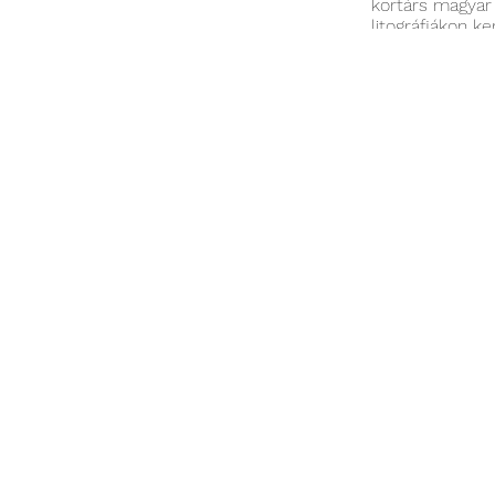
kortárs magyar
litográfiákon ke
Sárvári Zita tö
Munkájában font
szemléletmódok
gyökerű művész
A Heart & Cherr
kontextus tudat
A JÓKAI 7 öröm
tevékenységét é
képzőművészet 
Várunk szeretet
Időpont:
2024. 
Helyszín:
Jókai 