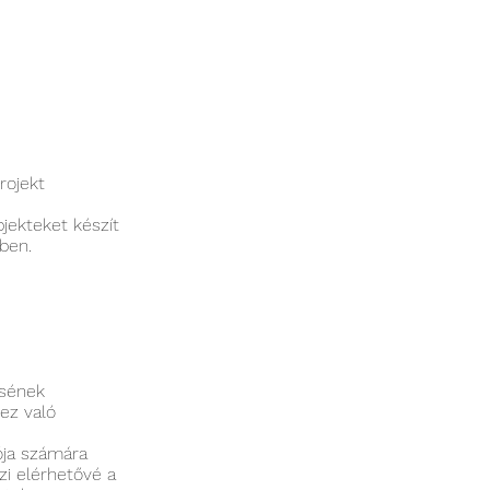
rojekt
jekteket készít
ben.
zsének
hez való
ója számára
zi elérhetővé a