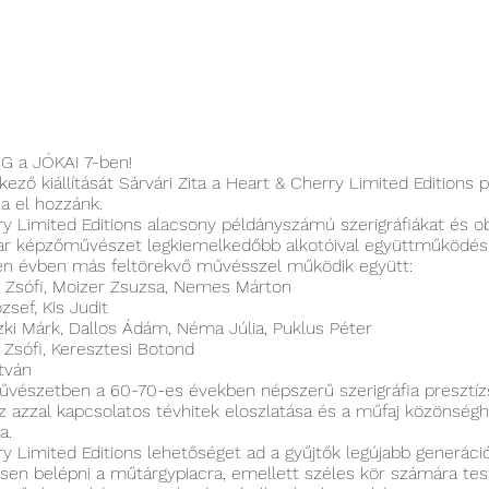
G a JÓKAI 7-ben!
ező kiállítását Sárvári Zita a Heart & Cherry Limited Editions p
a el hozzánk.
y Limited Editions alacsony példányszámú szerigráfiákat és ob
ar képzőművészet legkiemelkedőbb alkotóival együttműködés
en évben más feltörekvő művésszel működik együtt:
 Zsófi, Moizer Zsuzsa, Nemes Márton
zsef, Kis Judit
zki Márk, Dallos Ádám, Néma Júlia, Puklus Péter
Zsófi, Keresztesi Botond
tván
űvészetben a 60-70-es években népszerű szerigráfia presztí
 az azzal kapcsolatos tévhitek eloszlatása és a műfaj közönség
a.
y Limited Editions lehetőséget ad a gyűjtők legújabb generáci
en belépni a műtárgypiacra, emellett széles kör számára tes