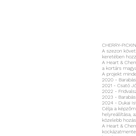
CHERRY-PICKIN
A szezon követk
keretében hozz
A Heart & Cherr
a kortárs magy
A projekt mind
2020 - Barabás
2021 - Csató Jó
2022 - Fridvals
2023 - Barabás 
2024 - Dukai Is
Célja a képzőm
helyreállítása,
közelebb hozás
A Heart & Cherr
kockázatmentes