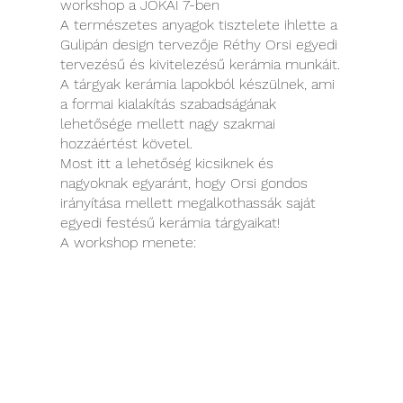
workshop a JÓKAI 7-ben
A természetes anyagok tisztelete ihlette a
Gulipán design tervezője Réthy Orsi egyedi
tervezésű és kivitelezésű kerámia munkáit.
A tárgyak kerámia lapokból készülnek, ami
a formai kialakítás szabadságának
lehetősége mellett nagy szakmai
hozzáértést követel.
Most itt a lehetőség kicsiknek és
nagyoknak egyaránt, hogy Orsi gondos
irányítása mellett megalkothassák saját
egyedi festésű kerámia tárgyaikat!
A workshop menete:
az Orsi által előre előkészített egy vagy
akár több kerámia kiválasztása, majd
megfestése
Gulipán Design alkotója hazaviszi és kiégeti
a megfestett tárgyakat a kemencéjében
2 héten belül emailben értesítjük a
résztvevőket a kész termékek átvételének
dátumairól és helyszínéről, illetve a