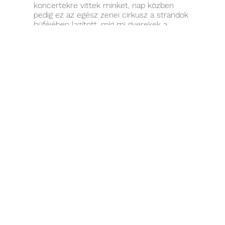
koncertekre vittek minket, nap közben
pedig ez az egész zenei cirkusz a strandok
büféjében lazított, míg mi gyerekek a
roadokat ástuk bele az iszapba.
Szeretem az északi partot, és szeretem a
déli partot. Északon a borokat, a tájat, az
eleganciát, a zöldet, és a még jelenlevő
múltat. Délen a naplementét, a térdig érő
vizet, a stégeket, a béna halas bodegákat
és a fenyvesek alatt megbúvó nyaralókat.
Jelenleg 40 fok van odakint árnyékban. Be
kell lássuk, hogy az a fogyasztói életmód
amit élünk, nem fenntartható. Számomra
nem ördögtől való a város, imádok benne
élni, de jobban oda kellene figyeljünk rá.
Minden tőlem telhetőt már évek óta
megteszek, hogy kíméljem a környezetet.
Több mint tíz éve bringával járok, a
balkonon komposztálok, fürdővízzel
locsolok, növényeket termesztek és nem
halmozom a szemetet.
Grafikusként is kicsiben gondolkozom,