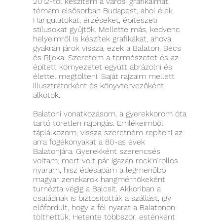
2012-től készítem a városi grafikáimat,
témám elsősorban Budapest, ahol élek.
Hangulatokat, érzéseket, építészeti
stílusokat gyűjtök. Mellette más, kedvenc
helyeimről is készítek grafikákat, ahova
gyakran járok vissza, ezek a Balaton, Bécs
és Rijeka. Szeretem a természetet és az
épített környezetet együtt ábrázolni és
élettel megtölteni. Saját rajzaim mellett
illusztrátorként és könyvtervezőként
alkotok.
Balatoni vonatkozásom, a gyerekkorom óta
tartó töretlen rajongás. Emlékeimből
táplálkozom, vissza szeretném repíteni az
arra fogékonyakat a 80-as évek
Balatonjára. Gyerekként szerencsés
voltam, mert volt pár igazán rock‘n’rollos
nyaram, hisz édesapám a legmenőbb
magyar zenekarok hangmérnökeként
turnézta végig a Balcsit. Akkoriban a
családnak is biztosították a szállást, így
előfordult, hogy a fél nyarat a Balatonon
tölthettük. Hetente többször, esténként