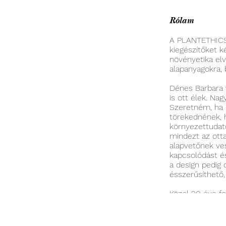
Rólam
A PLANTETHICS 
kiegészítőket k
növényetika elve
alapanyagokra, 
Dénes Barbara 
is ott élek. Na
Szeretném, ha e
törekednének, 
környezettudato
mindezt az otta
alapvetőnek ve
kapcsolódást és
a design pedig 
ésszerűsíthető,
Közel 20 éve fog
melyek során m
ahol a környez
természethez. 