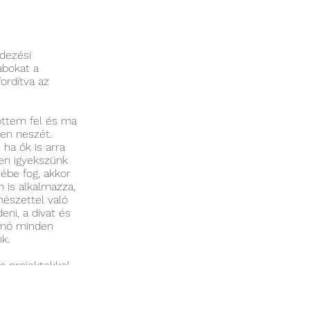
ndezési
abokat a
fordítva az
őttem fel és ma
den neszét.
ha ők is arra
en igyekszünk
sébe fog, akkor
 is alkalmazza,
észettel való
eni, a divat és
somó minden
k.
s projektekkel,
ezésbe fogjak,
ereket a
ICS-et.