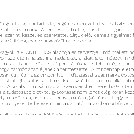
egy etikus, fenntartható, vegán ékszereket, divat és lakbere
észítő hazai márka. A természet-ihlette, letisztult, elegáns dar
i szerint, kézzel és szeretettel állítjuk elő, kiemelt figyelmet 
beszállítókra, és a munkakörülményekre is.
vagyok, a PLANTETHICS alapítója és tervezője. Erdő mellett n
gyon szeretem hallgatni a madarakat, a fákat, a természet min
rre az utánunk következő generációknak is lehetősége lenne, 
hogy harmóniában éljenek a természettel. A mindennapi életb
san élni, és ha az ember ilyen indíttatással saját márka építé
ni stratégiaalkotásban, termékfejlesztésben, kommunikációban
szi. A korábbi munkáim során szembesültem vele, hogy a term
 a tudatosabb életvitel gyakorlását nem lehet elég korán kezd
olyan területek, ahol az alapanyagoktól a gyártáson át egy c
 a környezet terhelése minimalizálható, ha valóban odafigyelün
lalkozom itthon és külföldön fenntarthatósági, illetve kulturáli
ár többször előkerült a gondolat, hogy olyan saját kezdemény
ettudatos design és divat mentén közelebb hozhatom az emb
Ennek eredményeként 2015-ben indítottam útjára a PLANTETH