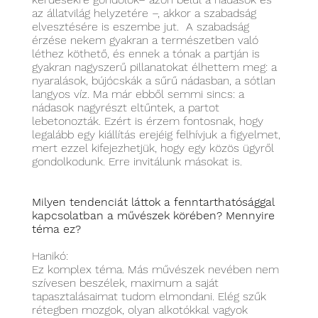
az állatvilág helyzetére –, akkor a szabadság
elvesztésére is eszembe jut. A szabadság
érzése nekem gyakran a természetben való
léthez köthető, és ennek a tónak a partján is
gyakran nagyszerű pillanatokat élhettem meg: a
nyaralások, bújócskák a sűrű nádasban, a sótlan
langyos víz. Ma már ebből semmi sincs: a
nádasok nagyrészt eltűntek, a partot
lebetonozták. Ezért is érzem fontosnak, hogy
legalább egy kiállítás erejéig felhívjuk a figyelmet,
mert ezzel kifejezhetjük, hogy egy közös ügyről
gondolkodunk. Erre invitálunk másokat is.
Milyen tendenciát láttok a fenntarthatósággal
kapcsolatban a művészek körében? Mennyire
téma ez?
Hanikó:
Ez komplex téma. Más művészek nevében nem
szívesen beszélek, maximum a saját
tapasztalásaimat tudom elmondani. Elég szűk
rétegben mozgok, olyan alkotókkal vagyok