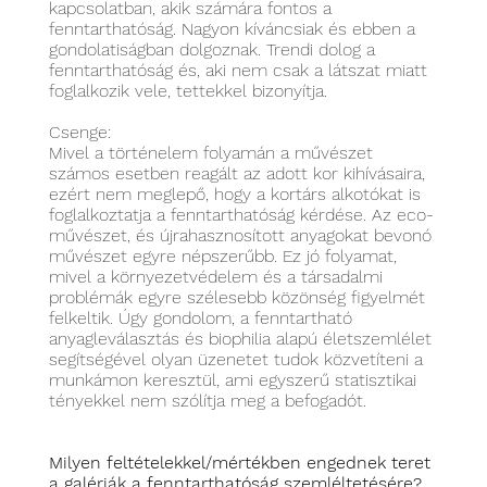
kapcsolatban, akik számára fontos a
fenntarthatóság. Nagyon kíváncsiak és ebben a
gondolatiságban dolgoznak. Trendi dolog a
fenntarthatóság és, aki nem csak a látszat miatt
foglalkozik vele, tettekkel bizonyítja.
Csenge:
Mivel a történelem folyamán a művészet
számos esetben reagált az adott kor kihívásaira,
ezért nem meglepő, hogy a kortárs alkotókat is
foglalkoztatja a fenntarthatóság kérdése. Az eco-
művészet, és újrahasznosított anyagokat bevonó
művészet egyre népszerűbb. Ez jó folyamat,
mivel a környezetvédelem és a társadalmi
problémák egyre szélesebb közönség figyelmét
felkeltik. Úgy gondolom, a fenntartható
anyagleválasztás és biophilia alapú életszemlélet
segítségével olyan üzenetet tudok közvetíteni a
munkámon keresztül, ami egyszerű statisztikai
tényekkel nem szólítja meg a befogadót.
Milyen feltételekkel/mértékben engednek teret
a galériák a fenntarthatóság szemléltetésére?