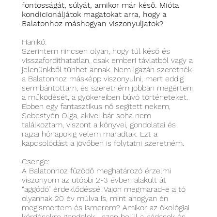
fontosságát, súlyát, amikor már késő. Mióta
kondicionáljátok magatokat arra, hogy a
Balatonhoz máshogyan viszonyuljatok?
Hanikó:
Szerintem nincsen olyan, hogy túl késő és
visszafordíthatatlan, csak emberi távlatból vagy a
jelenünkből tűnhet annak. Nem igazán szeretnék
a Balatonhoz másképp viszonyulni, mert eddig
sem bántottam, és szeretném jobban megérteni
a működését, a gyökereiben búvó történeteket.
Ebben egy fantasztikus nő segített nekem,
Sebestyén Olga, akivel bár soha nem
találkoztam, viszont a könyvei, gondolatai és
rajzai hónapokig velem maradtak. Ezt a
kapcsolódást a jövőben is folytatni szeretném.
Csenge:
A Balatonhoz fűződő meghatározó érzelmi
viszonyom az utóbbi 2-3 évben alakult át
“aggódó” érdeklődéssé. Vajon megmarad-e a tó
olyannak 20 év múlva is, mint ahogyan én
megismertem és ismerem? Amikor az ökológiai
kérdésekre gondolok– azon belül a nádasok és