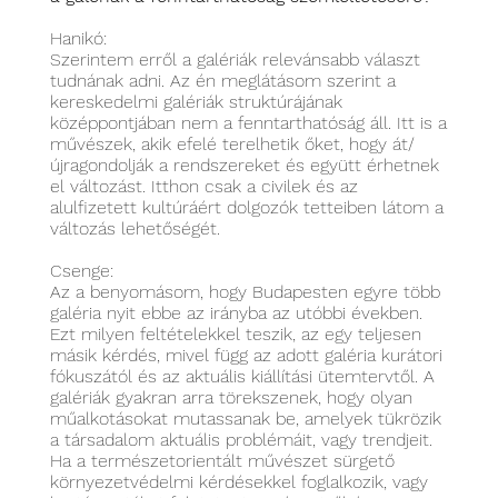
Hanikó:
Szerintem erről a galériák relevánsabb választ
tudnának adni. Az én meglátásom szerint a
kereskedelmi galériák struktúrájának
középpontjában nem a fenntarthatóság áll. Itt is a
művészek, akik efelé terelhetik őket, hogy át/
újragondolják a rendszereket és együtt érhetnek
el változást. Itthon csak a civilek és az
alulfizetett kultúráért dolgozók tetteiben látom a
változás lehetőségét.
Csenge:
Az a benyomásom, hogy Budapesten egyre több
galéria nyit ebbe az irányba az utóbbi években.
Ezt milyen feltételekkel teszik, az egy teljesen
másik kérdés, mivel függ az adott galéria kurátori
fókuszától és az aktuális kiállítási ütemtervtől. A
galériák gyakran arra törekszenek, hogy olyan
műalkotásokat mutassanak be, amelyek tükrözik
a társadalom aktuális problémáit, vagy trendjeit.
Ha a természetorientált művészet sürgető
környezetvédelmi kérdésekkel foglalkozik, vagy