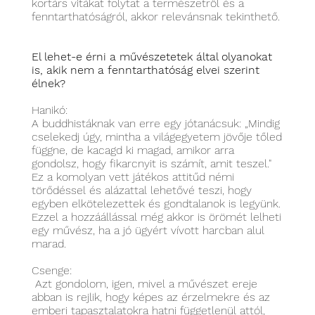
kortárs vitákat folytat a természetről és a
fenntarthatóságról, akkor relevánsnak tekinthető.
El lehet-e érni a művészetetek által olyanokat
is, akik nem a fenntarthatóság elvei szerint
élnek?
Hanikó:
A buddhistáknak van erre egy jótanácsuk: „Mindig
cselekedj úgy, mintha a világegyetem jövője tőled
függne, de kacagd ki magad, amikor arra
gondolsz, hogy fikarcnyit is számít, amit teszel."
Ez a komolyan vett játékos attitűd némi
törődéssel és alázattal lehetővé teszi, hogy
egyben elkötelezettek és gondtalanok is legyünk.
Ezzel a hozzáállással még akkor is örömét lelheti
egy művész, ha a jó ügyért vívott harcban alul
marad.
Csenge:
Azt gondolom, igen, mivel a művészet ereje
abban is rejlik, hogy képes az érzelmekre és az
emberi tapasztalatokra hatni függetlenül attól,