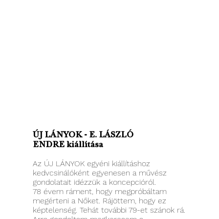
ÚJ LÁNYOK - E. LÁSZLÓ
ENDRE kiállítása
Az ÚJ LÁNYOK egyéni kiállításhoz
kedvcsinálóként egyenesen a művész
gondolatait idézzük a koncepcióról.
78 évem ráment, hogy megpróbáltam
megérteni a Nőket. Rájöttem, hogy ez
képtelenség. Tehát további 79-et szánok rá.