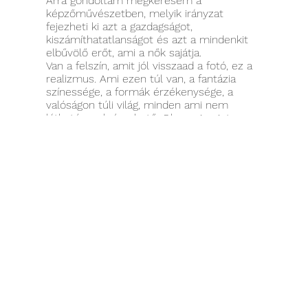
Arra gondoltam megkeresem a
képzőművészetben, melyik irányzat
fejezheti ki azt a gazdagságot,
kiszámíthatatlanságot és azt a mindenkit
elbűvölő erőt, ami a nők sajátja.
Van a felszín, amit jól visszaad a fotó, ez a
realizmus. Ami ezen túl van, a fantázia
színessége, a formák érzékenysége, a
valóságon túli világ, minden ami nem
látható, csak érezhető. Olyasmi, mint a
színek által érzékelhető világ és a puha,
elfolyó formák gomolygása. Olyan mint az
idő, ami valójában nincs, csak a mi
képzeletünk szülte. Ez a szürrealizmus.
Így született meg ez a kiállítás.
Időpont: 2024. június 29. 18:00 óra
Helyszín: JÓKAI 7 ⏤ Mindszentkálla (Jókai
Mór utca 7.)